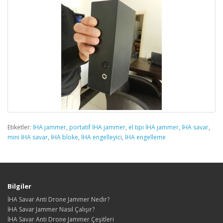
Etiketler:
İHA jammer
,
portatif İHA jammer
,
el tipi İHA jammer
,
İHA savar
,
mini İHA savar
,
İHA bloke
,
İHA engelleyici
,
İHA engelleme
Bilgiler
İHA Savar Anti Drone Jammer Nedir?
İHA Savar Jammer Nasıl Çalışır?
İHA Savar Anti Drone Jammer Çeşitleri